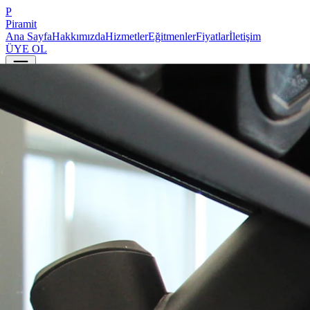
P
Piramit
Ana Sayfa
Hakkımızda
Hizmetler
Eğitmenler
Fiyatlar
İletişim
ÜYE OL