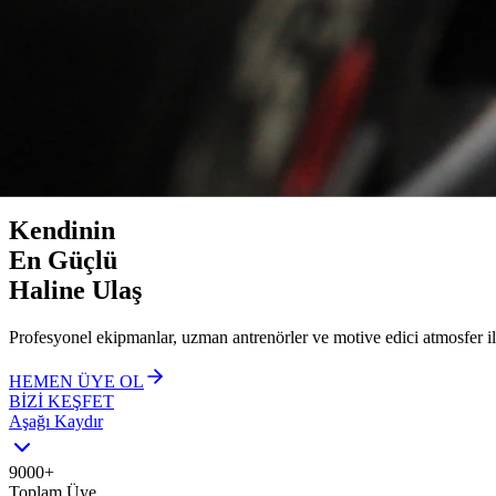
Afyonkarahisar'ın Zirvesi
Kendinin
En Güçlü
Haline Ulaş
Profesyonel ekipmanlar, uzman antrenörler ve motive edici atmosfer il
HEMEN ÜYE OL
BİZİ KEŞFET
Aşağı Kaydır
9000
+
Toplam Üye