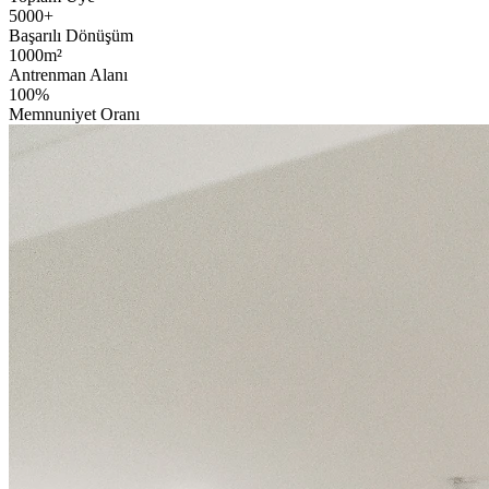
5000
+
Başarılı Dönüşüm
1000
m²
Antrenman Alanı
100
%
Memnuniyet Oranı